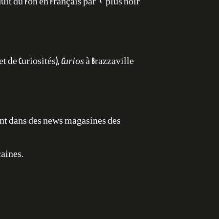
uit du Fon en Français par « plus noir
net de Curiosités),
Curios
à Brazzaville
ement dans des news magasines des
caines.