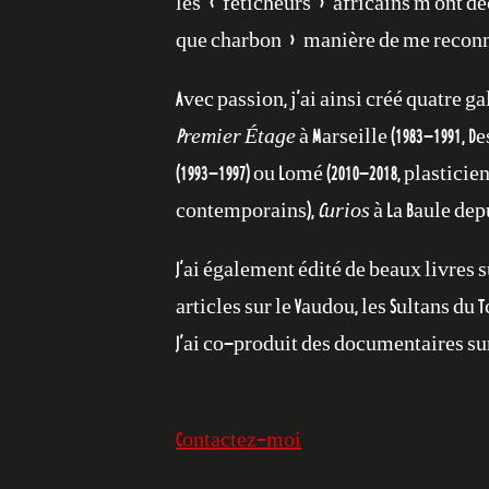
les « féticheurs » africains m’ont dé
que charbon » manière de me reconna
Avec passion, j’ai ainsi créé quatre gal
Premier Étage
à Marseille (1983-1991, 
(1993-1997) ou Lomé (2010-2018, plasticie
contemporains),
Curios
à La Baule dep
J’ai également édité de beaux livres 
articles sur le Vaudou, les Sultans du T
J’ai co-produit des documentaires su
Contactez-moi