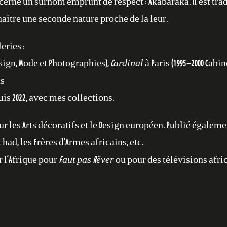
cerné un surnom emprunt de respect : Akabaraka. Il est trad
itre une seconde nature proche de la leur.
eries :
Design, Mode et Photographies),
Cardinal
à Paris (1995-2000 Cabi
ns
uis 2022, avec mes collections.
sur les Arts décoratifs et le Design européen. Publié égal
chad, les Frères d’Armes africains, etc.
r l’Afrique pour
Faut pas Rêver
ou pour des télévisions afri