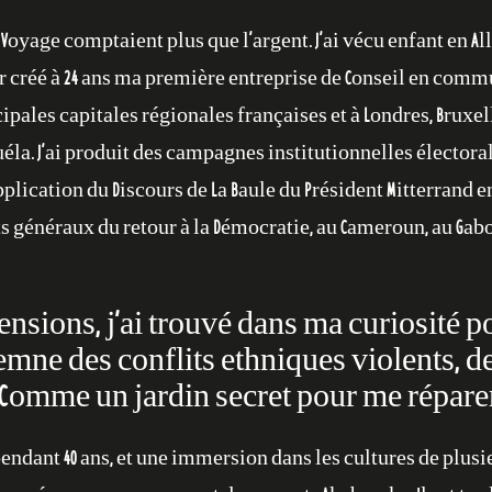
le Voyage comptaient plus que l’argent. J’ai vécu enfant en
oir créé à 24 ans ma première entreprise de Conseil en comm
ales capitales régionales françaises et à Londres, Bruxelles
éguéla. J’ai produit des campagnes institutionnelles électora
pplication du Discours de La Baule du Président Mitterrand en 1
s généraux du retour à la Démocratie, au Cameroun, au Gabo
ensions, j’ai trouvé dans ma curiosité po
emne des conflits ethniques violents, de
s. Comme un jardin secret pour me répare
endant 40 ans, et une immersion dans les cultures de plusie