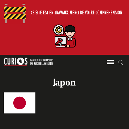
CE SITE EST EN TRAVAUX. MERCI DE VOTRE COMPREHENSION.
Le Cabinet de Curiosites de Michel
Skip
Sea
CURIOS
Aveline.
to
content
Japon