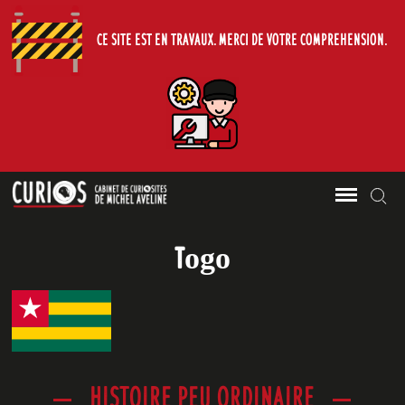
CE SITE EST EN TRAVAUX. MERCI DE VOTRE COMPREHENSION.
Le Cabinet de Curiosites de Michel
Skip
Sea
CURIOS
Aveline.
to
content
Togo
HISTOIRE PEU ORDINAIRE