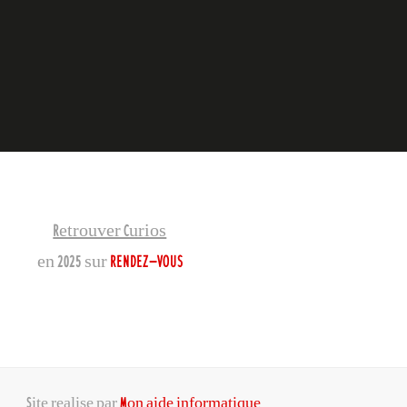
Retrouver Curios
en 2025 sur
RENDEZ-VOUS
Site realise par
Mon aide informatique