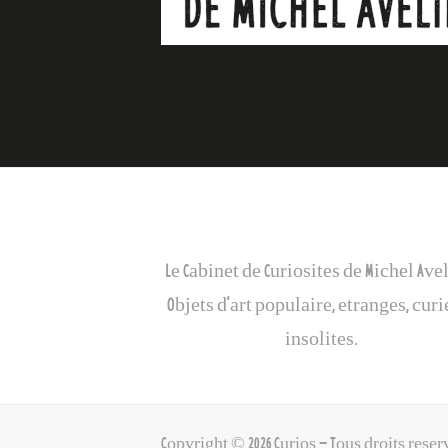
Galerie Curios
Le Cabinet de Curiosites de Michel Ave
Objets d’art populaire, etranges, curi
insolites.
Copyright © 2026 Curios - Tous droits reser