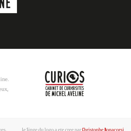
line.
eux,
ves.
Le Singe du logo a ete cree par
Christophe Bonacorsi