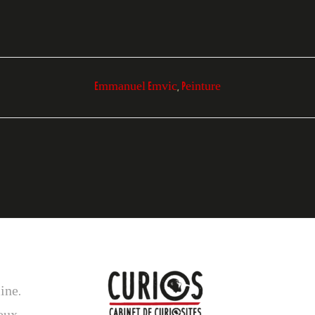
Emmanuel Emvic
,
Peinture
line.
eux,