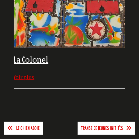
La Colonel
Voir plus
Navigation
LE CHIEN ABOIE
TRANSE DE JEUNES INITIÉS
de