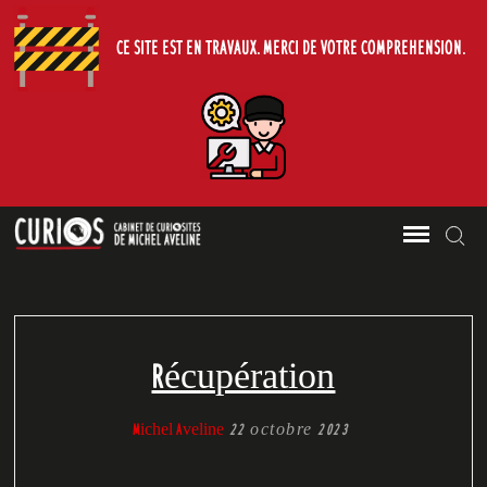
CE SITE EST EN TRAVAUX. MERCI DE VOTRE COMPREHENSION.
Le Cabinet de Curiosites de Michel
Skip
Sea
CURIOS
Aveline.
to
content
Récupération
Michel Aveline
22 octobre 2023