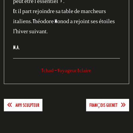
peut être l’essentiel ».
Et il part rejoindre sa table de marcheurs
italiens. Théodore Monod a rejoint ses étoiles
l’hiver suivant.
M.A.
Tchad - Voyageur Eclaire
Navigation
AHYI SCULPTEUR
FRANÇOIS GUENET
de
l’article