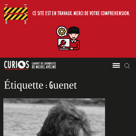
CE SITE EST EN TRAVAUX. MERCI DE VOTRE COMPREHENSION.
Le Cabinet de Curiosites de Michel
Skip
Sea
CURIOS
Aveline.
to
Étiquette :
Guenet
content